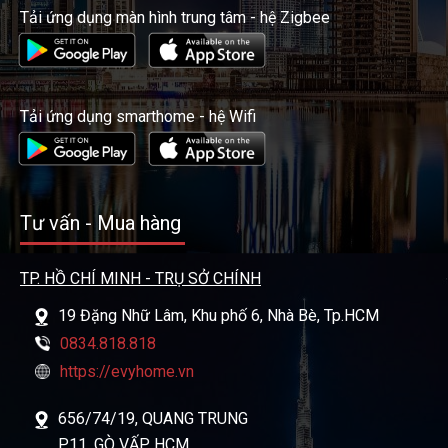
Tải ứng dụng màn hình trung tâm - hệ Zigbee
Tải ứng dụng smarthome - hệ Wifi
Tư vấn - Mua hàng
TP. HỒ CHÍ MINH - TRỤ SỞ CHÍNH
19 Đặng Nhữ Lâm, Khu phố 6, Nhà Bè, Tp.HCM
0834.818.818
https://evyhome.vn
656/74/19, QUANG TRUNG
P.11, GÒ VẤP, HCM