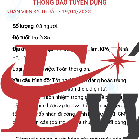
THÔNG BÁO TUYỂN DỤNG
NHÂN VIÊN KỸ THUẬT - 19/04/2023
Số lượng:
03 người.
Độ tuổi:
Dưới 35.
Địa điểm làm việc:
19 Đặng Nhữ Lâm, KP6, TT Nhà
Bè, Tp.HCM.
Loại hình làm việc:
Toàn thời gian.
Yêu cầu trình độ:
Tốt nghiệp cao đẳng hoặc trung
cấp chuyên ngành liên quan điện, điện tử.
- Yêu cầu có trách nhiệm trong công việc, chăm chỉ,
cẩn thận, chịu được áp lực và thời gian làm việc
tăng ca. Chấp nhận đi công trình khu vực Tp.HCM và
các tỉnh lân cận (có trợ cấp và thưởng khi đi công
trình).