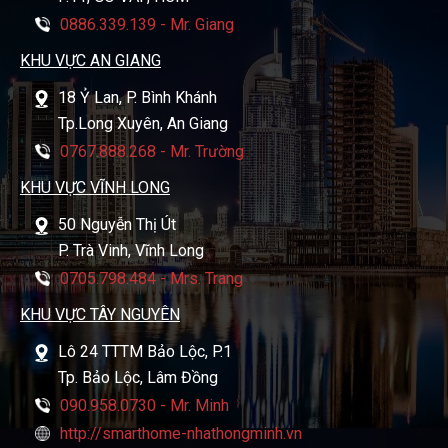
0886.339.139 - Mr. Giang
KHU VỰC AN GIANG
18 Ỷ Lan, P. Bình Khánh
Tp.Long Xuyên, An Giang
0767.888.268 - Mr. Trường
KHU VỰC VĨNH LONG
50 Nguyễn Thị Út
P. Trà Vinh, Vĩnh Long
0705.798.484 - Mrs. Trang
KHU VỰC TÂY NGUYÊN
Lô 24 TTTM Bảo Lộc, P.1
Tp. Bảo Lộc, Lâm Đồng
090.958.0730 - Mr. Minh
http://smarthome-nhathongminh.vn