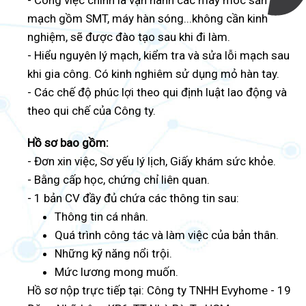
- Công việc chính là vận hành các máy móc sản xuất
mạch gồm SMT, máy hàn sóng...không cần kinh
nghiệm, sẽ được đào tạo sau khi đi làm.
- Hiểu nguyên lý mạch, kiểm tra và sửa lỗi mạch sau
khi gia công. Có kinh nghiêm sử dụng mỏ hàn tay.
- Các chế độ phúc lợi theo qui định luật lao động và
theo qui chế của Công ty.
Hồ sơ bao gồm:
- Đơn xin việc, Sơ yếu lý lịch, Giấy khám sức khỏe.
- Bằng cấp học, chứng chỉ liên quan.
- 1 bản CV đầy đủ chứa các thông tin sau:
Thông tin cá nhân.
Quá trình công tác và làm việc của bản thân.
Những kỹ năng nổi trội.
Mức lương mong muốn.
Hồ sơ nộp trực tiếp tại: Công ty TNHH Evyhome - 19